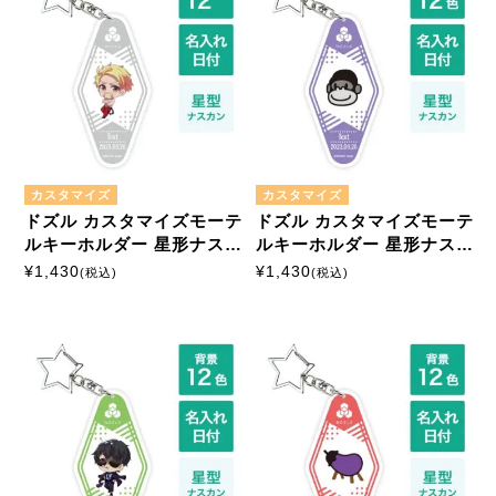
商品絞込
絞込解除
アイロンプリントシート
ミニサイズ
はがきサイズ
A5サイズ
A4サイズ
カスタマイズ
カスタマイズ
ドズル カスタマイズモーテ
ドズル カスタマイズモーテ
ルキーホルダー 星形ナスカ
ルキーホルダー 星形ナスカ
ン
ン
¥
1,430
¥
1,430
(税込)
(税込)
マルチプリントシート
ミニサイズ
はがきサイズ
カスタマイズ