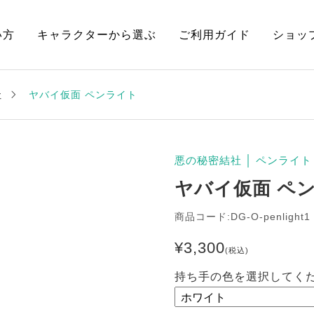
い方
キャラクターから選ぶ
ご利用ガイド
ショッ
社
ヤバイ仮面 ペンライト
悪の秘密結社
│
ペンライト
ヤバイ仮面 ペ
商品コード:DG-O-penlight1
¥
3,300
(税込)
持ち手の色を選択してくだ