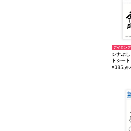
アイロンプ
シナぷし
トシート
¥
385
(税込