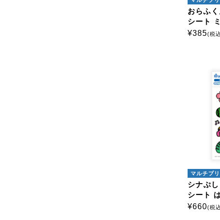
おらふく
シート 
¥
385
(税込
マルチプリ
シナぷし
シート 
¥
660
(税込