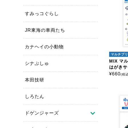
キャ
すみっコぐらし
商品絞
JR東海の車両たち
カナヘイの小動物
マルチプリ
MIX 
シナぷしゅ
はがきサ
¥
660
(税込
本田技研
しろたん
ドゲンジャーズ