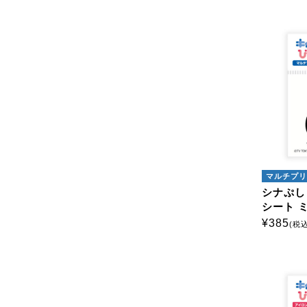
マルチプリ
シナぷし
シート 
¥
385
(税込