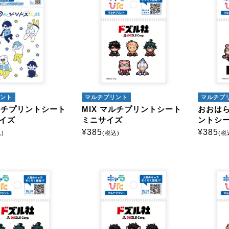
ラクターから探す
込
アイロンプリント
ミニサイズ
はがきサイズ
ント
マルチプリント
マルチプ
マルチプリントシート
MIX マルチプリントシート
おおはら
イズ
ミニサイズ
ントシー
¥
385
¥
385
マルチプリントシート
)
(税込)
(税
ミニサイズ
はがきサイズ
モー