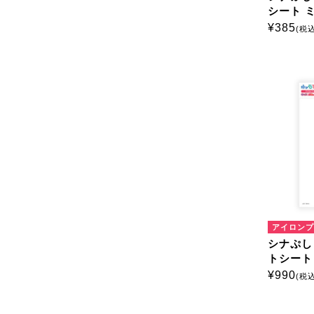
シート 
¥
385
(税込
アイロンプ
シナぷし
トシート
¥
990
(税込