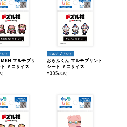
絞込解除
シート
A5サイズ
A4サイズ
リント
マルチプリント
MEN マルチプリ
おらふくん マルチプリント
ト ミニサイズ
シート ミニサイズ
¥
385
カスタマイズ
込)
(税込)
テルキーホルダー
硬質ケース