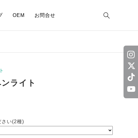

プ
OEM
お問合せ
ト
ペンライト
さい(2種)