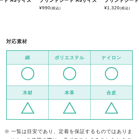
ート A5サイズ
プリントシート A5サイズ
プリントシート
¥
990
¥
1,320
(税込)
(税込)
対応素材
綿
ポリエステル
ナイロン
木材
本革
合皮
一覧は目安であり、定着を保証するものではありま