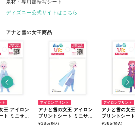
素材：専用熱転写シート
ディズニー公式サイトはこちら
アナと雪の女王商品
ント
アイロンプリント
アイロンプリント
女王 アイロン
アナと雪の女王 アイロン
アナと雪の女王
ート ミニサイ
プリントシート ミニサイ
プリントシート
ズ
ズ
¥
385
¥
385
(税込)
(税込)