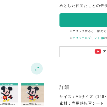
めとした仲間たちとのデ
※クリックすると、販売元
※
オリジナルプリント.jp
ア

詳細
サイズ：A5サイズ（148×2
素材：専用熱転写シート