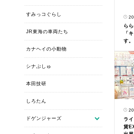
すみっコぐらし
20
らら
JR東海の車両たち
「キ
す。
カナヘイの小動物
シナぷしゅ
本田技研
しろたん
20
ドゲンジャーズ
ライ
貨E