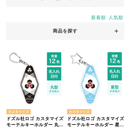
大人気ゲーム実況グループの『ドズル社』のロゴです。
新着順
人気順
ぜひキャラぴたで世界にひとつだけの「ドズル社ロゴグ
ッズ」を作ってください。
商品を探す
キャラクターから探す
ドズル社ロゴ
商品絞込
絞込解除
アイロンプリントシート
ミニサイズ
はがきサイズ
カスタマイズ
カスタマイズ
ドズル社ロゴ カスタマイズ
ドズル社ロゴ カスタマイズ
A5サイズ
A4サイズ
モーテルキーホルダー 丸型
モーテルキーホルダー 星形