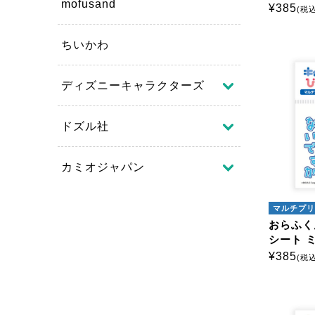
mofusand
¥
385
(税込
ちいかわ
ディズニーキャラクターズ
ドズル社
カミオジャパン
マルチプリ
おらふく
シート 
¥
385
(税込