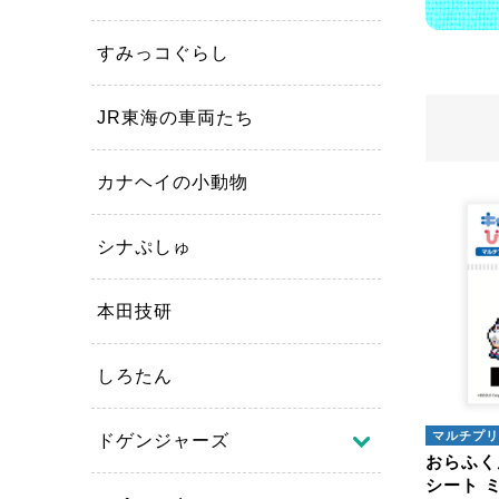
すみっコぐらし
JR東海の車両たち
カナヘイの小動物
キャラ
おら
シナぷしゅ
本田技研
商品絞
しろたん
マルチプリ
ドゲンジャーズ
おらふく
シート 