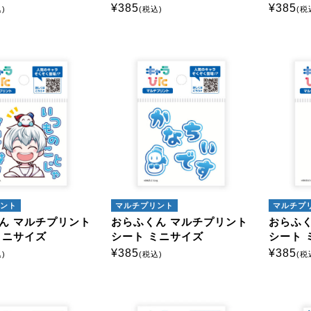
¥
385
¥
385
マルチプリントシート
)
(税込)
(税
ミニサイズ
はがきサイズ
モー
ント
マルチプリント
マルチプ
ん マルチプリント
おらふくん マルチプリント
おらふく
ミニサイズ
シート ミニサイズ
シート 
¥
385
¥
385
)
(税込)
(税