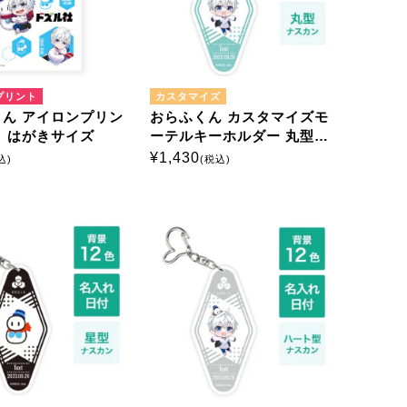
プリント
カスタマイズ
ん アイロンプリン
おらふくん カスタマイズモ
 はがきサイズ
ーテルキーホルダー 丸型ナ
スカン
¥
1,430
込)
(税込)