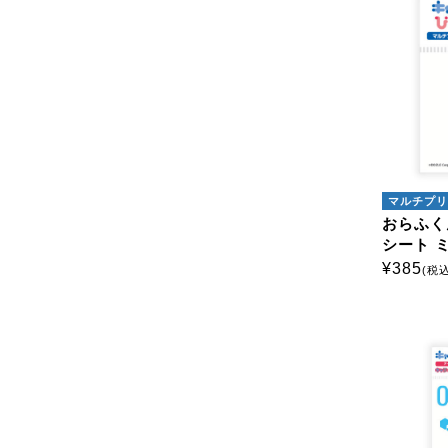
マルチプリ
おらふく
シート 
¥
385
(税込