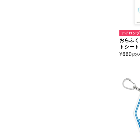
アイロンプ
おらふく
トシート
¥
660
(税込