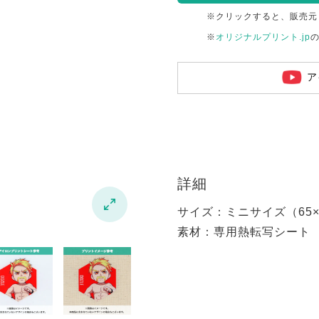
※クリックすると、販売元
※
オリジナルプリント.jp
ア
詳細

サイズ：ミニサイズ（65×6
素材：専用熱転写シート