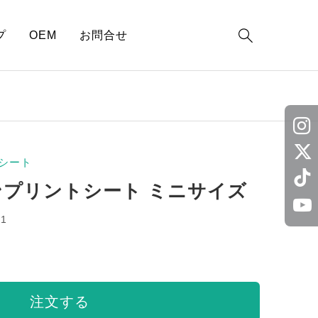

プ
OEM
お問合せ
シート
ンプリントシート ミニサイズ
i1
注文する