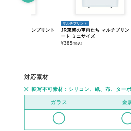
マルチプリント
マルチ
ロンプリント
JR東海の車両たち マルチプリントシ
JR東
ート ミニサイズ
ート 
¥
385
¥
385
(税込)
(
対応素材
転写不可素材：シリコン、紙、布、ター
ガラス
金