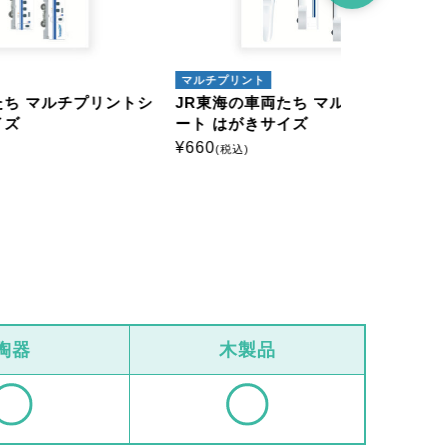
マルチプリント
アイロンプリ
リントシ
JR東海の車両たち マルチプリントシ
JR東海の
ート はがきサイズ
シート ミ
¥
660
¥
385
(税込)
(税込)
陶器
木製品