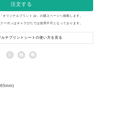
注文する
「オリジナルプリント.jp」の購入ページへ移動します。
のクーポンはキャラぴたでは使用不可となっております。
マルチプリントシートの使い方を見る



5mm)
ト