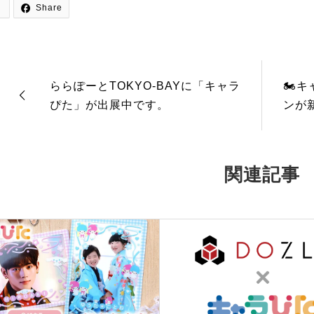

Share
ららぽーとTOKYO-BAYに「キャラ
🏍
ぴた」が出展中です。
ンが
関連記事