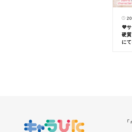
20
💜
硬質
にて
「