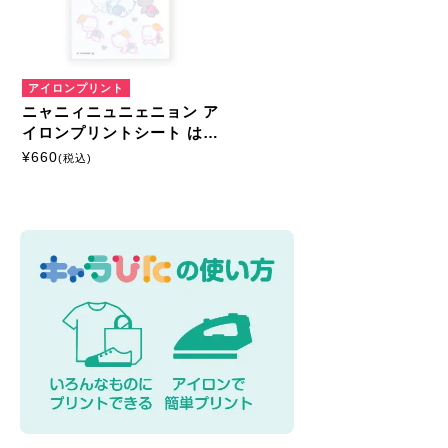
アイロンプリントシート
ミニサイズ
はがきサイズ
アイロンプリント
ニャニィニュニェニョン ア
A5サイズ
A4サイズ
イロンプリントシート はが
きサイズ
¥
660
(税込)
マルチプリントシート
ミニサイズ
はがきサイズ
カスタマイズ
モーテルキーホルダー
硬質ケース