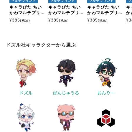
マルチプリント
マルチプリント
マルチプリント
マ
キャラぴた ちい
キャラぴた ちい
キャラぴた ちい
キ
かわマルチプリン
かわマルチプリン
かわマルチプリン
か
トシート① ミニ9
トシート① ミニ1
トシート① ミニ1
ト
¥
385
¥
385
¥
385
¥
3
(税込)
(税込)
(税込)
1
5
7
ドズル社キャラクターから選ぶ