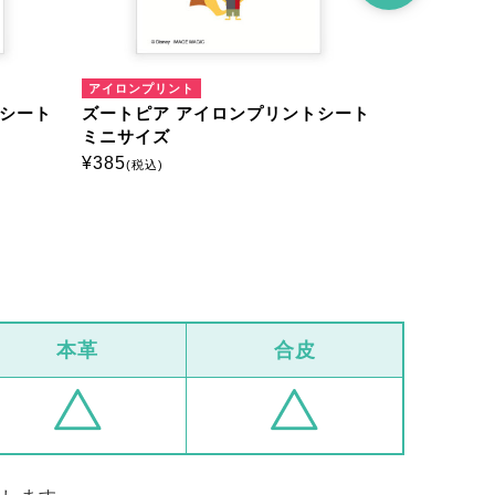
アイロンプリント
アイロンプリ
トシート
ズートピア アイロンプリントシート
ズートピア
ミニサイズ
はがきサイ
¥
385
¥
660
(税込)
(税込)
本革
合皮