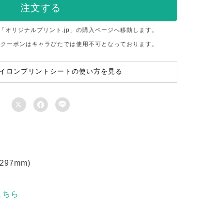
注文する
「オリジナルプリント.jp」の購入ページへ移動します。
のクーポンはキャラぴたでは使用不可となっております。
イロンプリントシートの使い方を見る



97mm)
こちら