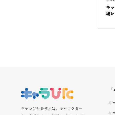
キャ
場✨
「
キ
キャラぴたを使えば、キャラクター
キ