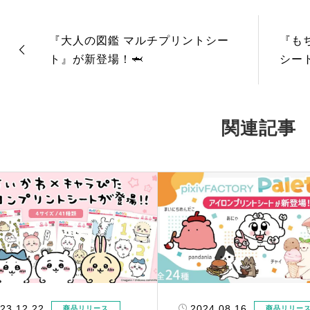
『大人の図鑑 マルチプリントシー
『も
ト』が新登場！🦈
シー
関連記事
23.12.22
2024.08.16
商品リリース
商品リリー