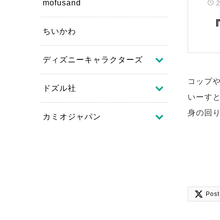
mofusand
ちいかわ
ディズニーキャラクターズ
コップ
ドズル社
いーすと
身の回
カミオジャパン

Post