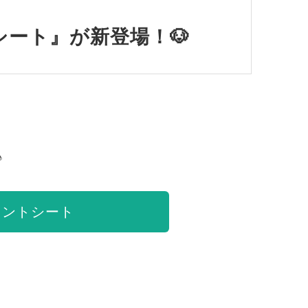
ート』が新登場！🐶
♪
リントシート