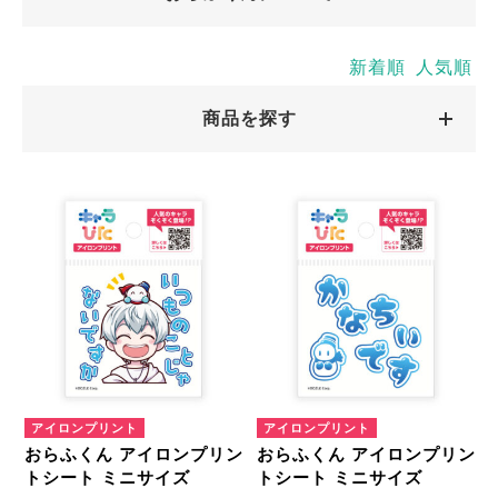
大人気ゲーム実況グループの『ドズル社』のメンバー。
新着順
人気順
あなたの心を狙い撃ち！
ぜひキャラぴたで世界にひとつだけの「おらふくんグッ
商品を探す
ズ」を作ってください。
キャラクターから探す
おらふくん
商品絞込
絞込解除
アイロンプリントシート
ミニサイズ
はがきサイズ
アイロンプリント
アイロンプリント
おらふくん アイロンプリン
おらふくん アイロンプリン
A5サイズ
A4サイズ
トシート ミニサイズ
トシート ミニサイズ