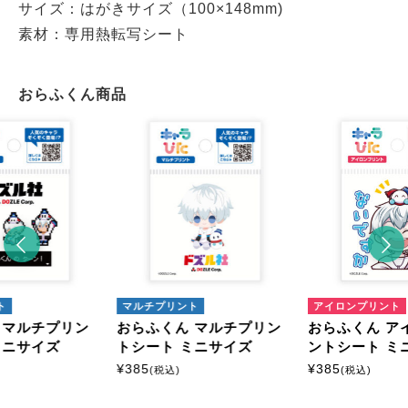
サイズ：はがきサイズ（100×148mm)
素材：専用熱転写シート
おらふくん商品
ト
マルチプリント
アイロンプリント
 マルチプリン
おらふくん マルチプリン
おらふくん ア
ミニサイズ
トシート ミニサイズ
ントシート ミ
¥
385
¥
385
(税込)
(税込)