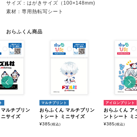
サイズ：はがきサイズ（100×148mm)
素材：専用熱転写シート
おらふくん商品
ト
マルチプリント
アイロンプリント
 マルチプリン
おらふくん マルチプリン
おらふくん ア
ミニサイズ
トシート ミニサイズ
ントシート ミ
¥
385
¥
385
(税込)
(税込)