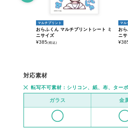
マルチプリント
マルチ
リントシート
おらふくん マルチプリントシート ミ
おらふ
ニサイズ
ニサイ
¥
385
¥
385
(税込)
(
対応素材
転写不可素材：シリコン、紙、布、ター
ガラス
金