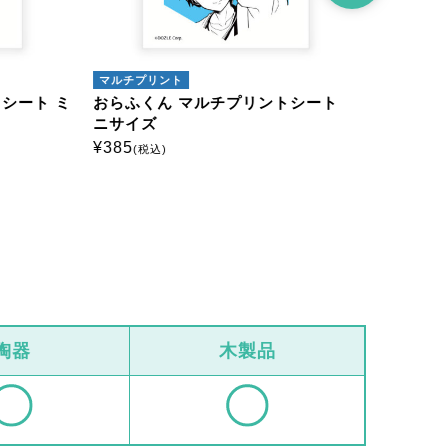
マルチプリント
マルチプリン
ート ミ
おらふくん マルチプリントシート ミ
おらふくん
ニサイズ
ニサイズ
¥
385
¥
385
(税込)
(税込)
陶器
木製品