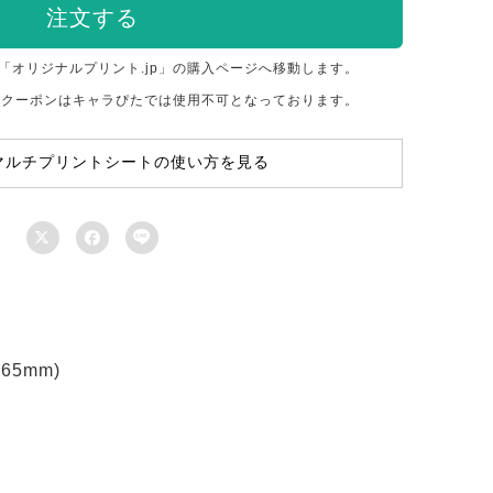
注文する
「オリジナルプリント.jp」の購入ページへ移動します。
のクーポンはキャラぴたでは使用不可となっております。
マルチプリントシートの使い方を見る



5mm)
ト