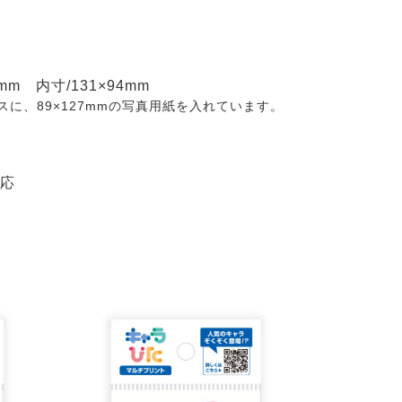
mm 内寸/131×94mm
に、89×127mmの写真用紙を入れています。
対応