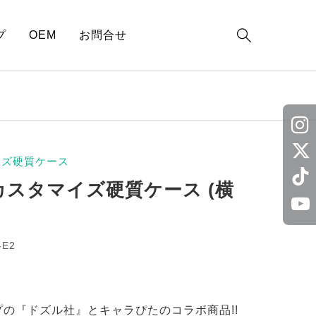

プ
OEM
お問合せ
イズ硬質ケース
カスタマイズ硬質ケース (横
-E2
の『ドズル社』とキャラぴたのコラボ商品!!