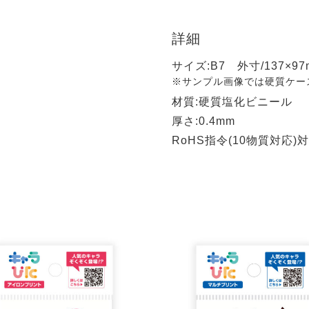
詳細
サイズ:B7 外寸/137×97
※サンプル画像では硬質ケース
材質:硬質塩化ビニール
厚さ:0.4mm
RoHS指令(10物質対応)