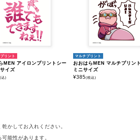
マルチプリント
マ
ロンプリントシー
おおはらMEN マルチプリントシート
お
ミニサイズ
ミ
¥
385
¥
3
(税込)
く乾かしてお入れください。
る可能性があります。