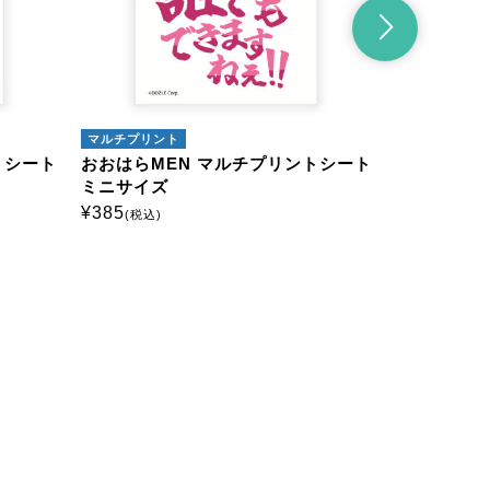
マルチプリント
マルチ
リントシート
おおはらMEN マルチプリントシート
おおは
ミニサイズ
ミニサ
¥
385
¥
385
(税込)
(
。