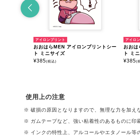
マルチプリント
マ
ルチプリントシート
おおはらMEN マルチプリントシート
お
ミニサイズ
ミ
¥
385
¥
3
(税込)
使用上の注意
破損の原因となりますので、無理な力を加え
ガムテープなど、強い粘着性のあるものに印
インクの特性上、アルコールやエタノール等