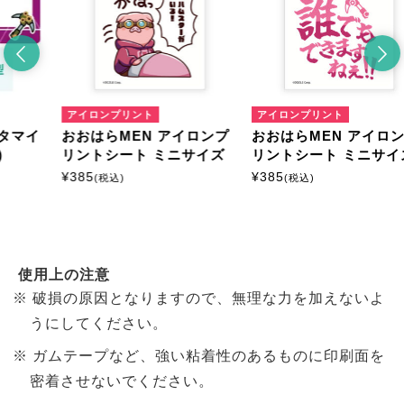
プリント
アイロンプリント
マルチプリン
MEN アイロンプ
おおはらMEN アイロンプ
おおはらME
ート ミニサイズ
リントシート ミニサイズ
ントシート
¥
385
¥
385
)
(税込)
(税込)
使用上の注意
破損の原因となりますので、無理な力を加えないよ
うにしてください。
ガムテープなど、強い粘着性のあるものに印刷面を
密着させないでください。