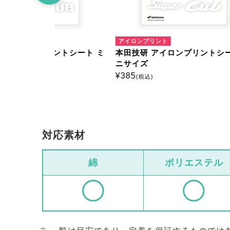
アイロンプリント
アイロ
トシート ミ
本田技研 アイロンプリントシート ミ
本田技
ニサイズ
ニサイ
¥
385
¥
385
(税込)
(
対応素材
綿
ポリエステル