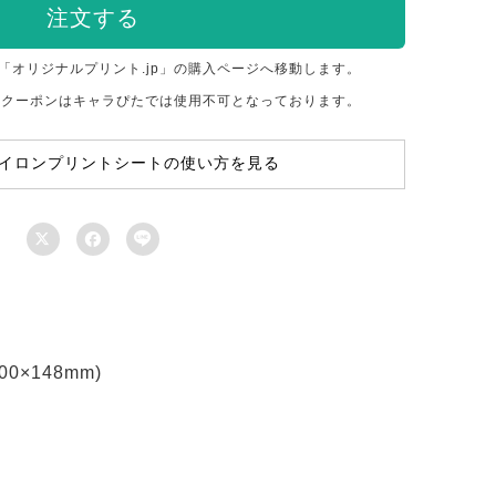
注文する
「オリジナルプリント.jp」の購入ページへ移動します。
のクーポンはキャラぴたでは使用不可となっております。
イロンプリントシートの使い方を見る



×148mm)