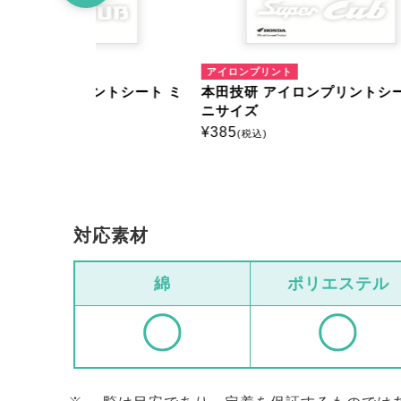
アイロンプリント
アイロ
トシート ミ
本田技研 アイロンプリントシート ミ
本田技
ニサイズ
ニサイ
¥
385
¥
385
(税込)
(
対応素材
綿
ポリエステル