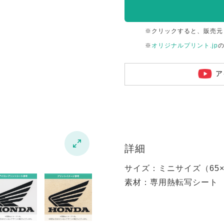
※クリックすると、販売元
※
オリジナルプリント.jp
ア

詳細
サイズ：ミニサイズ（65×6
素材：専用熱転写シート