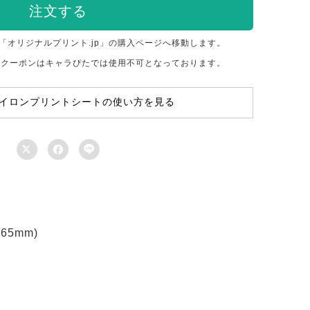
注文する
「オリジナルプリント.jp」の購入ページへ移動します。
のクーポンはキャラぴたでは使用不可となっております。
イロンプリントシートの使い方を見る



5mm)