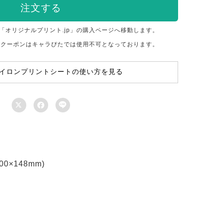
注文する
「オリジナルプリント.jp」の購入ページへ移動します。
のクーポンはキャラぴたでは使用不可となっております。
イロンプリントシートの使い方を見る



×148mm)