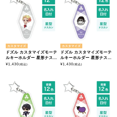
商品絞込
絞込解除
アイロンプリントシート
ミニサイズ
はがきサイズ
A5サイズ
A4サイズ
カスタマイズ
カスタマイズ
ドズル カスタマイズモーテ
ドズル カスタマイズモーテ
ルキーホルダー 星形ナスカ
ルキーホルダー 星形ナスカ
ン
ン
¥
1,430
¥
1,430
(税込)
(税込)
マルチプリントシート
ミニサイズ
はがきサイズ
カスタマイズ