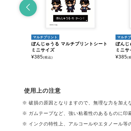
イロンプリント
アイロンプリント
んじゅうる アイロンプリントシー
ぼんじゅうる アイロンプ
 ミニサイズ
ト ミニサイズ
85
¥
385
(税込)
(税込)
使用上の注意
破損の原因となりますので、無理な力を加え
ガムテープなど、強い粘着性のあるものに印
インクの特性上、アルコールやエタノール等