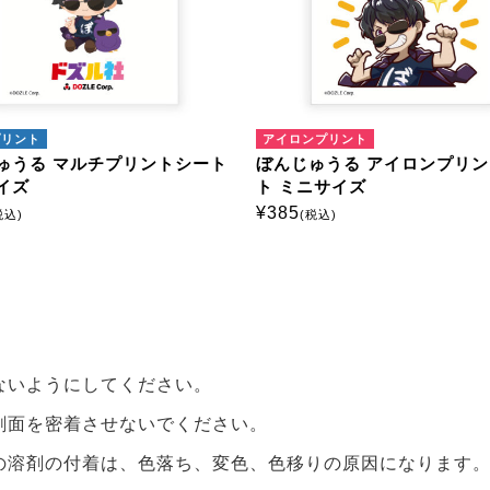
マルチプリント
マルチプ
リントシー
ぼんじゅうる マルチプリントシート
ぼんじ
ミニサイズ
ミニサ
¥
385
¥
385
(税込)
(税
ないようにしてください。
刷面を密着させないでください。
の溶剤の付着は、色落ち、変色、色移りの原因になります