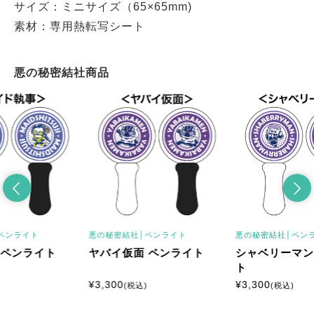
サイズ：ミニサイズ（65×65mm)
素材：専用熱転写シート
悪の秘密結社商品
ペンライト
悪の秘密結社│
ペンライト
悪の秘密結社│
ペン
 ペンライト
ヤバイ仮面 ペンライト
シャベリーマン
ト
¥
3,300
¥
3,300
(税込)
(税込)