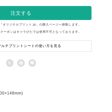
注文する
「オリジナルプリント.jp」の購入ページへ移動します。
のクーポンはキャラぴたでは使用不可となっております。
マルチプリントシートの使い方を見る



×148mm)
ト