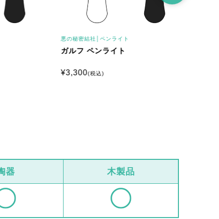
悪の秘密結社│
ペンライト
悪の秘密結社│
ガルフ ペンライト
ウザギ ペ
¥
3,300
¥
3,300
(税込)
(税込
陶器
木製品