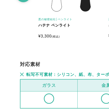
悪の秘密結社│
ペンライト
悪の秘密
ハテナ ペンライト
ネクタ
¥
3,300
¥
3,30
(税込)
対応素材
転写不可素材：シリコン、紙、布、ター
ガラス
金