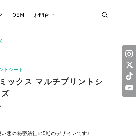

プ
OEM
お問合せ
ズ
ントシート
ミックス マルチプリントシ
イズ
5
い悪の秘密結社の5期のデザインです♪