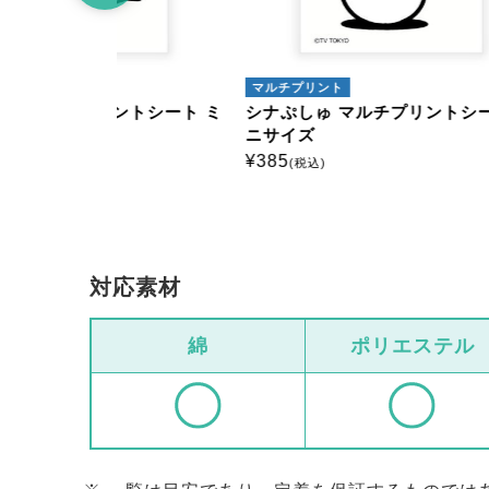
マルチプリント
マルチ
トシート ミ
シナぷしゅ マルチプリントシート ミ
シナぷ
ニサイズ
ニサイ
¥
385
¥
385
(税込)
(
対応素材
綿
ポリエステル