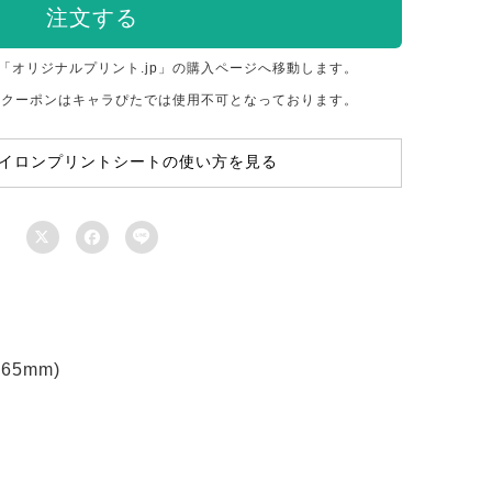
注文する
「オリジナルプリント.jp」の購入ページへ移動します。
のクーポンはキャラぴたでは使用不可となっております。
イロンプリントシートの使い方を見る



5mm)