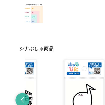
シナぷしゅ商品