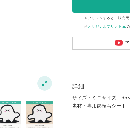
※クリックすると、販売元
※
オリジナルプリント.jp
ア

詳細
サイズ：ミニサイズ（65×6
素材：専用熱転写シート