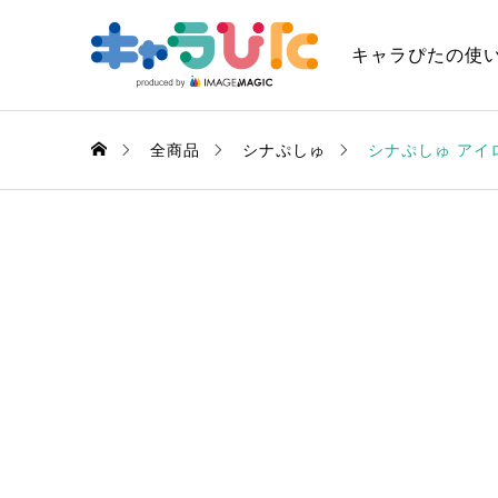
キャラぴたの使
全商品
シナぷしゅ
シナぷしゅ アイ