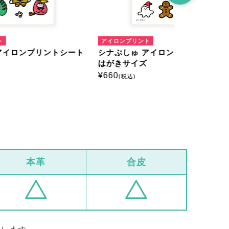
アイロンプリント
アイロンプリ
トシート
シナぷしゅ アイロンプリントシート
シナぷしゅ
はがきサイズ
ミニサイズ
¥
660
¥
385
(税込)
(税込)
本革
合皮