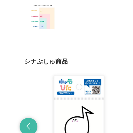
シナぷしゅ商品