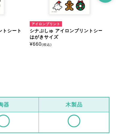
アイロンプリント
アイロンプリ
トシート
シナぷしゅ アイロンプリントシート
シナぷしゅ
はがきサイズ
ミニサイズ
¥
660
¥
385
(税込)
(税込)
陶器
木製品