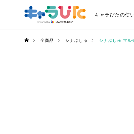
キャラぴたの使
全商品
シナぷしゅ
シナぷしゅ マル