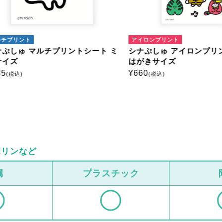
プリント
アイロンプリント
しゅ マルチプリントシート ミ
シナぷしゅ アイロンプリン
ズ
はがきサイズ
¥
660
税込)
(税込)
ボリンなど
属
プラスチック