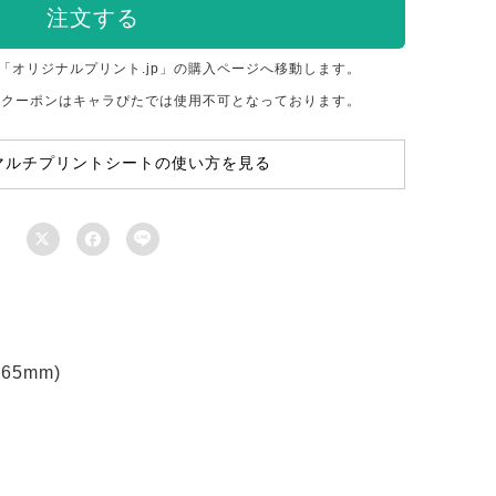
注文する
「オリジナルプリント.jp」の購入ページへ移動します。
のクーポンはキャラぴたでは使用不可となっております。
マルチプリントシートの使い方を見る



5mm)
ト