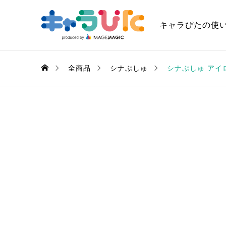
キャラぴたの使
全商品
シナぷしゅ
シナぷしゅ アイ