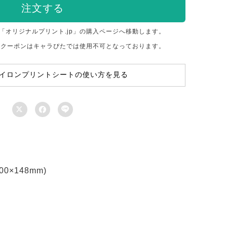
注文する
「オリジナルプリント.jp」の購入ページへ移動します。
のクーポンはキャラぴたでは使用不可となっております。
イロンプリントシートの使い方を見る



×148mm)