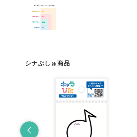
シナぷしゅ商品