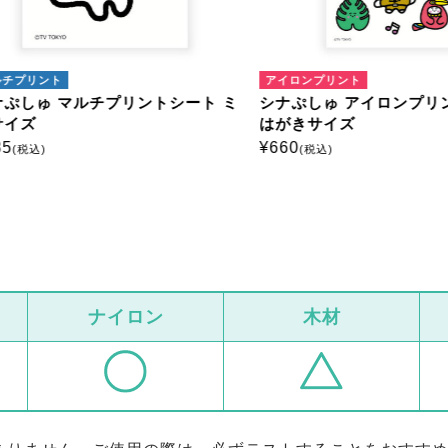
プリント
アイロンプリント
しゅ マルチプリントシート ミ
シナぷしゅ アイロンプリン
ズ
はがきサイズ
¥
660
税込)
(税込)
ナイロン
木材