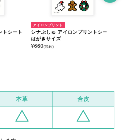
アイロンプリント
アイロンプリ
トシート
シナぷしゅ アイロンプリントシート
シナぷしゅ
はがきサイズ
ミニサイズ
¥
660
¥
385
(税込)
(税込)
本革
合皮