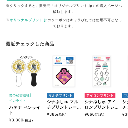
※クリックすると、販売元「オリジナルプリント.jp」の購入ページへ
移動します。
※
オリジナルプリント.jp
のクーポンはキャラぴたでは使用不可となっ
ております。
最近チェックした商品
悪の秘密結社│
マルチプリント
アイロンプリント
マ
ペンライト
シナぷしゅ マル
シナぷしゅ アイ
シ
チプリントシート
ロンプリントシー
チ
ハテナ ペンライ
ミニサイズ
ト はがきサイズ
ミ
ト
¥
385
¥
660
¥
3
(税込)
(税込)
¥
3,300
(税込)