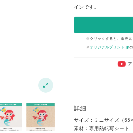
インです。
※クリックすると、販売元
※
オリジナルプリント.jp
ア

詳細
サイズ：ミニサイズ（65×6
素材：専用熱転写シート