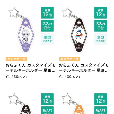
キャラクターから探す
ドズル社
商品絞込
絞込解除
アイロンプリントシート
ミニサイズ
はがきサイズ
カスタマイズ
カスタマイズ
おらふくん カスタマイズモ
おらふくん カスタマイズモ
A5サイズ
A4サイズ
ーテルキーホルダー 星形ナ
ーテルキーホルダー 星形ナ
スカン
スカン
¥
1,430
¥
1,430
(税込)
(税込)
マルチプリントシート
ミニサイズ
はがきサイズ