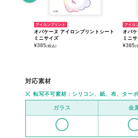
アイロンプリント
アイロ
リントシート
オバケーヌ アイロンプリントシート
オバケ
ミニサイズ
ミニサ
¥
385
¥
385
(税込)
(
対応素材
転写不可素材：シリコン、紙、布、ター
ガラス
金