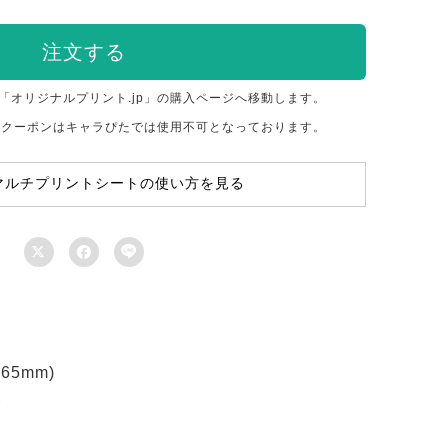
注文する
「オリジナルプリント.jp」の購入ページへ移動します。
のクーポンはキャラぴたでは使用不可となっております。
マルチプリントシートの使い方を見る



5mm)
ト