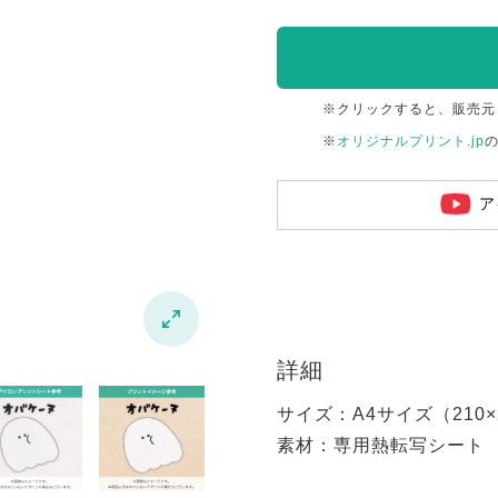
※クリックすると、販売元
※
オリジナルプリント.jp
ア

詳細
サイズ：A4サイズ（210×2
素材：専用熱転写シート