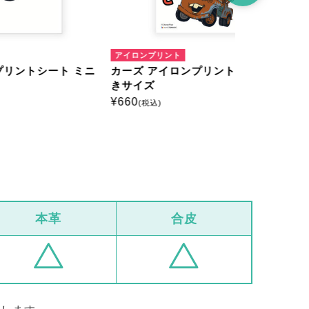
アイロンプリント
アイロンプリ
ト ミニ
カーズ アイロンプリントシート はが
カーズ ア
きサイズ
きサイズ
¥
660
¥
660
(税込)
(税込)
本革
合皮