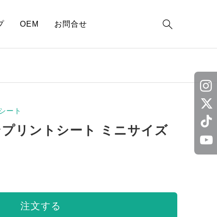

プ
OEM
お問合せ
シート
ンプリントシート ミニサイズ
注文する