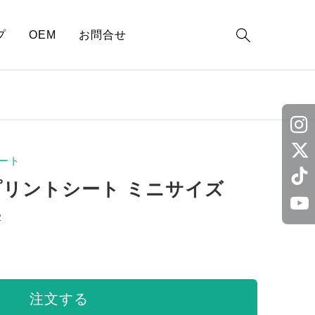

プ
OEM
お問合せ
ート
プリントシート ミニサイズ
2
注文する