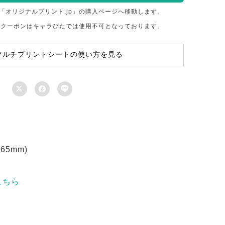
「オリジナルプリント.jp」の購入ページへ移動します。
のクーポンはキャラぴたでは使用不可となっております。
マルチプリントシートの使い方を見る



5mm)
ト
こちら