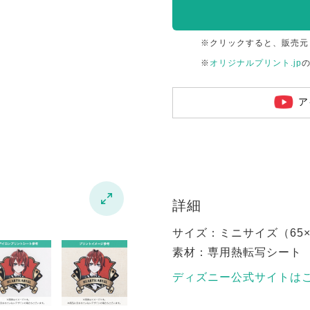
※クリックすると、販売元
※
オリジナルプリント.jp
ア

詳細
サイズ：ミニサイズ（65×6
素材：専用熱転写シート
ディズニー公式サイトは