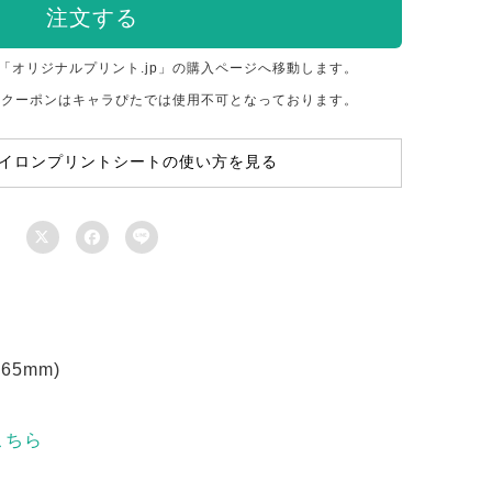
注文する
「オリジナルプリント.jp」の購入ページへ移動します。
のクーポンはキャラぴたでは使用不可となっております。
イロンプリントシートの使い方を見る



5mm)
こちら