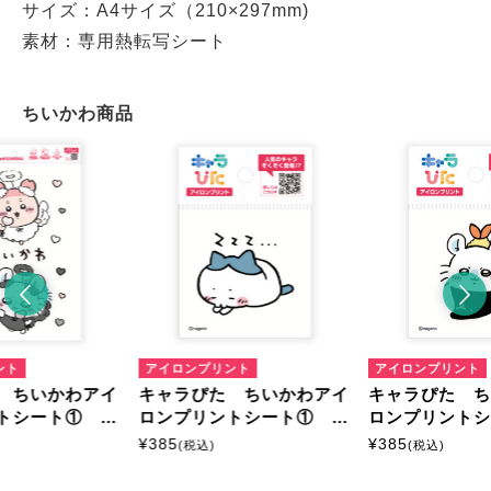
サイズ：A4サイズ（210×297mm)
素材：専用熱転写シート
ちいかわ商品
ント
アイロンプリント
アイロンプリント
 ちいかわアイ
キャラぴた ちいかわアイ
キャラぴた 
トシート① A
ロンプリントシート① ミ
ロンプリント
ニ12
ニ16
¥
385
¥
385
(税込)
(税込)