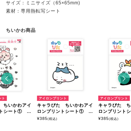
サイズ：ミニサイズ（65×65mm)
素材：専用熱転写シート
ちいかわ商品
ント
アイロンプリント
アイロンプリント
 ちいかわアイ
キャラぴた ちいかわアイ
キャラぴた 
トシート① A
ロンプリントシート① ミ
ロンプリント
ニ12
ニ16
¥
385
¥
385
(税込)
(税込)