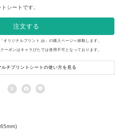
ントシートです。
注文する
「オリジナルプリント.jp」の購入ページへ移動します。
のクーポンはキャラぴたでは使用不可となっております。
マルチプリントシートの使い方を見る



5mm)
ト