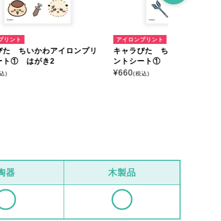
アイロンプリント
アイロンプリ
ンプリ
キャラぴた ちいかわアイロンプリ
キャラぴた
ントシート① はがき4
ントシート
¥
660
¥
660
(税込)
(税込)
陶器
木製品