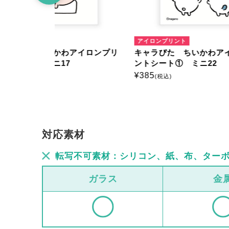
アイロンプリント
アイロ
イロンプリ
キャラぴた ちいかわアイロンプリ
キャラ
ントシート① ミニ22
ントシ
¥
385
¥
660
(税込)
(
対応素材
転写不可素材：シリコン、紙、布、ター
ガラス
金