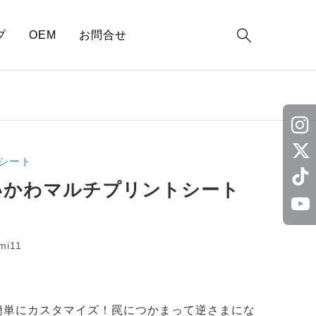

プ
OEM
お問合せ
シート
いかわマルチプリントシート
mi11
簡単にカスタマイズ！罠につかまって逆さまにな