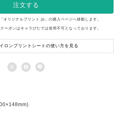
注文する
「オリジナルプリント.jp」の購入ページへ移動します。
のクーポンはキャラぴたでは使用不可となっております。
イロンプリントシートの使い方を見る



×148mm)