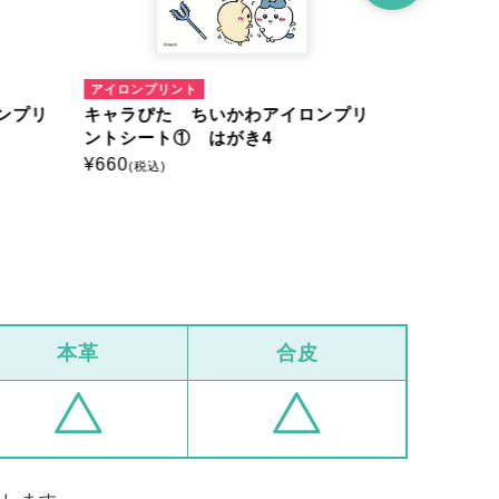
アイロンプリント
アイロンプリ
ンプリ
キャラぴた ちいかわアイロンプリ
キャラぴた
ントシート① はがき4
ントシート
¥
660
¥
660
(税込)
(税込)
本革
合皮