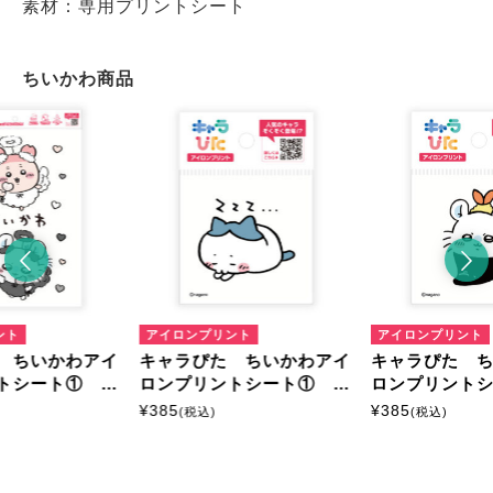
素材：専用プリントシート
ちいかわ商品
ント
アイロンプリント
アイロンプリント
 ちいかわアイ
キャラぴた ちいかわアイ
キャラぴた 
トシート① A
ロンプリントシート① ミ
ロンプリント
ニ12
ニ16
¥
385
¥
385
(税込)
(税込)