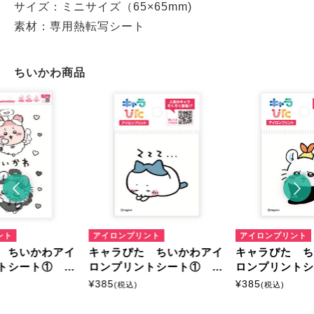
サイズ：ミニサイズ（65×65mm)
素材：専用熱転写シート
ちいかわ商品
ント
アイロンプリント
アイロンプリント
 ちいかわアイ
キャラぴた ちいかわアイ
キャラぴた 
トシート① A
ロンプリントシート① ミ
ロンプリント
ニ12
ニ16
¥
385
¥
385
(税込)
(税込)