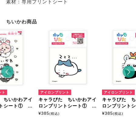
素材：専用プリントシート
ちいかわ商品
ント
アイロンプリント
アイロンプリント
 ちいかわアイ
キャラぴた ちいかわアイ
キャラぴた 
トシート① A
ロンプリントシート① ミ
ロンプリント
ニ12
ニ16
¥
385
¥
385
(税込)
(税込)